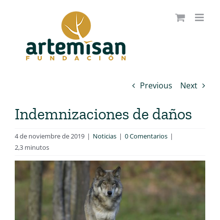
Saltar
al
contenido
Previous
Next
Indemnizaciones de daños
4 de noviembre de 2019
|
Noticias
|
0 Comentarios
|
2,3 minutos