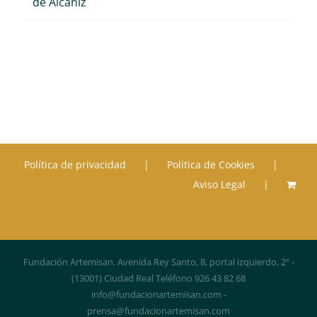
de Alcañiz
Política de privacidad
Política de Cookies
Aviso Legal
Fundación Artemisan. Avenida Rey Santo, 8, portal izquierdo, 2º -
(13001) Ciudad Real Teléfono 926 43 82 68
info@fundacionartemisan.com -
prensa@fundacionartemisan.com