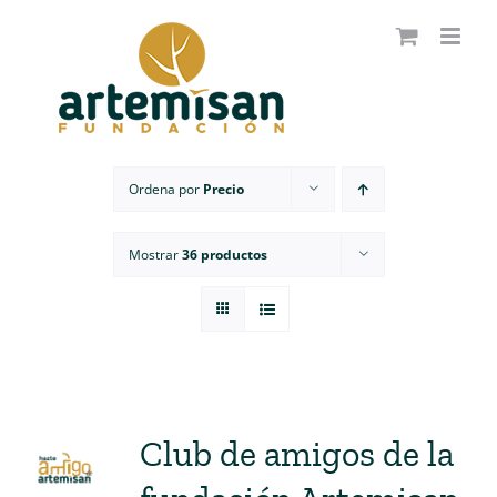
Saltar
al
contenido
Ordena por
Precio
Mostrar
36 productos
Club de amigos de la