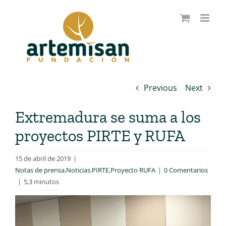
Saltar
al
contenido
Previous
Next
Extremadura se suma a los
proyectos PIRTE y RUFA
15 de abril de 2019
|
Notas de prensa
,
Noticias
,
PIRTE
,
Proyecto RUFA
|
0 Comentarios
|
5,3 minutos