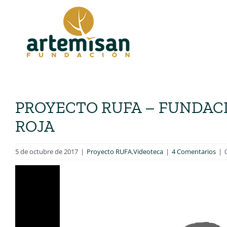
Saltar
al
contenido
PROYECTO RUFA – FUNDACI
ROJA
5 de octubre de 2017
|
Proyecto RUFA
,
Videoteca
|
4 Comentarios
|