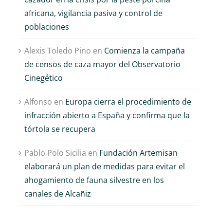
perdiz roja consolida
Artemisan presenta
africana, vigilancia pasiva y control de
su segundo año de
los resultados del
poblaciones
crecimiento tras la
convenio firmado
temporada de fuerte
con el MAPA para
Alexis Toledo Pino
en
Comienza la campaña
sequía
impulsar la ciencia
de censos de caza mayor del Observatorio
aplicada a la caza
30 de abril de 2026
|
0
Cinegético
Comentarios
6 de noviembre de 2025
|
0
Comentarios
Alfonso
en
Europa cierra el procedimiento de
infracción abierto a España y confirma que la
tórtola se recupera
Pablo Polo Sicilia
en
Fundación Artemisan
elaborará un plan de medidas para evitar el
ahogamiento de fauna silvestre en los
canales de Alcañiz