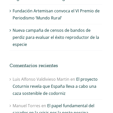
Fundación Artemisan convoca el VI Premio de
Periodismo ‘Mundo Rural’
Nueva campaña de censos de bandos de
perdiz para evaluar el éxito reproductor de la
especie
Comentarios recientes
Luis Alfonso Valdivieso Martin
en
El proyecto
Coturnix revela que España lleva a cabo una
caza sostenible de codorniz
Manuel Torres
en
El papel fundamental del
La población de
Fundación
cazador en la crisis por la peste porcina