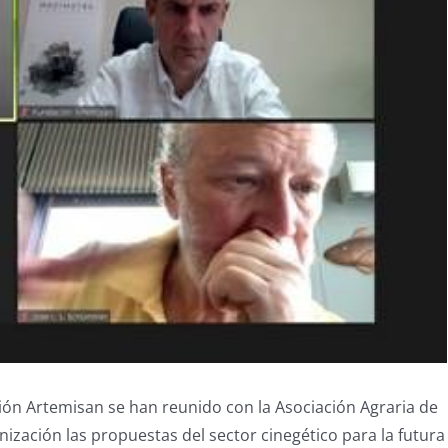
ión Artemisan se han reunido con la Asociación Agraria de
nización las propuestas del sector cinegético para la futura