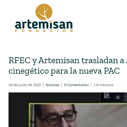
Saltar
al
contenido
RFEC y Artemisan trasladan a 
cinegético para la nueva PAC
26 de junio de 2020
|
Noticias
|
0 Comentarios
|
1,8 minutos