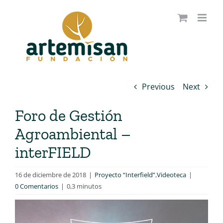
Saltar
al
contenido
Previous
Next
Foro de Gestión
Agroambiental –
interFIELD
16 de diciembre de 2018
|
Proyecto “Interfield”
,
Videoteca
|
0 Comentarios
|
0,3 minutos