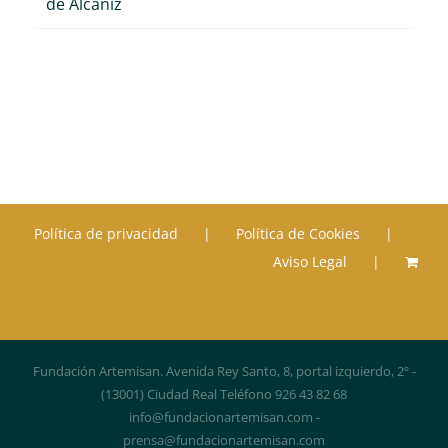
de Alcañiz
Política de privacidad
Política de Cookies
Aviso Legal
Fundación Artemisan. Avenida Rey Santo, 8, portal izquierdo, 2º -
(13001) Ciudad Real Teléfono 926 43 82 68
info@fundacionartemisan.com -
prensa@fundacionartemisan.com