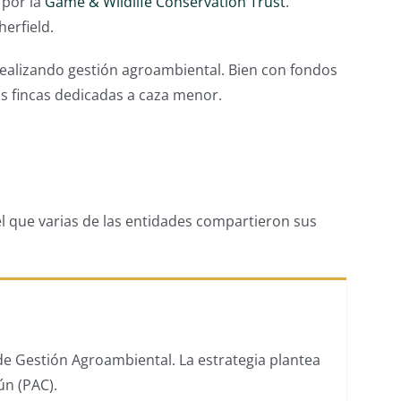
 por la
Game & Wildlife Conservation Trust
.
erfield.
realizando gestión agroambiental. Bien con fondos
as fincas dedicadas a caza menor.
l que varias de las entidades compartieron sus
e Gestión Agroambiental. La estrategia plantea
ún (PAC).